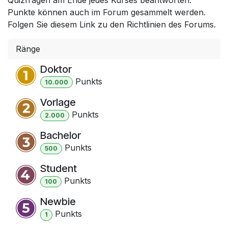
Punkte können auch im Forum gesammelt werden.
Folgen Sie diesem Link zu den Richtlinien des Forums.
Ränge
Doktor
Punkt
s
10.000
Vorlage
Punkt
s
2.000
Bachelor
Punkt
s
500
Student
Punkt
s
100
Newbie
Punkt
s
1