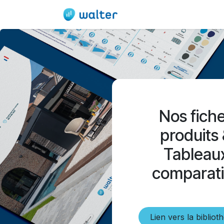
Se rendre au contenu
Accueil
Produit
E
Nos fich
produits
Tableau
comparati
Lien vers la bibliot