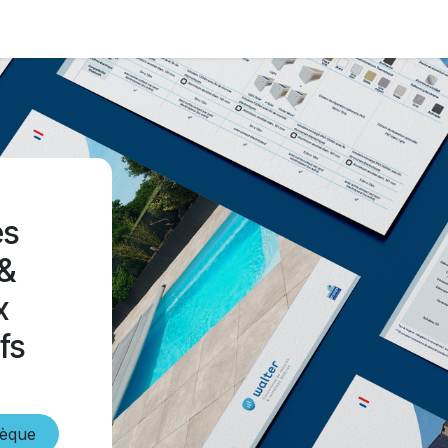
nergy simulator
Walter
Contact
Documentation
es
 &
x
fs
hèque