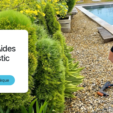
Aides
tic
hèque