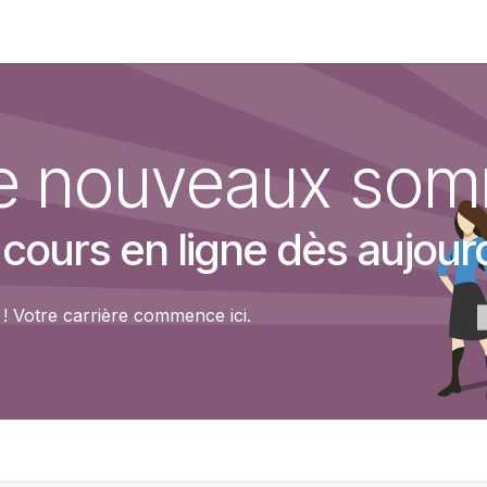
nergy simulator
Walter
Contact
Documentation
de nouveaux so
urs en ligne dès aujourd
 Votre carrière commence ici.