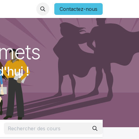
Espace PRO
Contactez-nous
mmets
'hui !